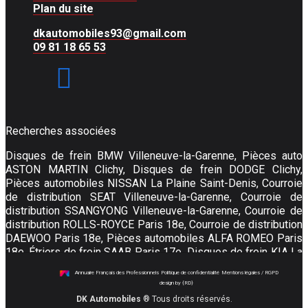
Plan du site
dkautomobiles93@gmail.com
09 81 18 65 53
Recherches associées
Disques de frein BMW Villeneuve-la-Garenne
,
Pièces auto
ASTON MARTIN Clichy
,
Disques de frein DODGE Clichy
,
Pièces automobiles NISSAN La Plaine Saint-Denis
,
Courroie
de distribution SEAT Villeneuve-la-Garenne
,
Courroie de
distribution SSANGYONG Villeneuve-la-Garenne
,
Courroie de
distribution ROLLS-ROYCE Paris 18e
,
Courroie de distribution
DAEWOO Paris 18e
,
Pièces automobiles ALFA ROMEO Paris
18e
,
Étriers de frein SAAB Paris 17e
,
Disques de frein KIA La
Plaine Saint-Denis
,
Pièces automobiles CHEVROLET Clichy
,
Annuaire Français des Professionnels
Politique de confidentialité
Mentions légales / RGPD
Pièces auto OEM CADILLAC Paris 17e
,
Pièces automobiles
design by {RD}
INFINITI Clichy
,
Pièces auto d’origine DACIA Saint-Denis
,
DK Automobiles
® Tous droits réservés.
Filtre à huile du moteur SSANGYONG La Plaine Saint-Denis
,