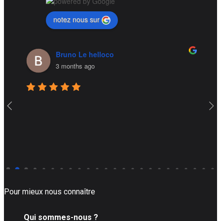
notez nous sur
uno Le helloco
Stéphane 
onths ago
5 months ag
Pour mieux nous connaître
Qui sommes-nous ?